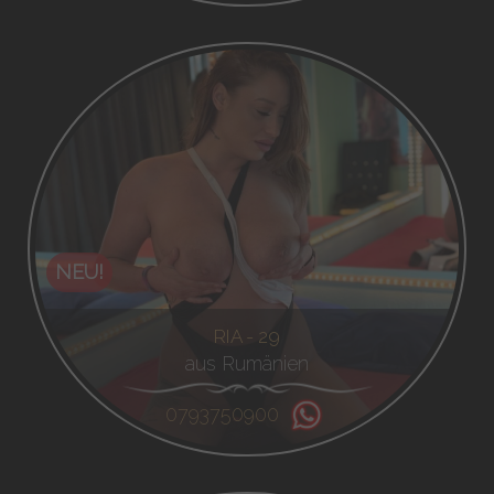
NEU!
RIA - 29
aus Rumänien
0793750900