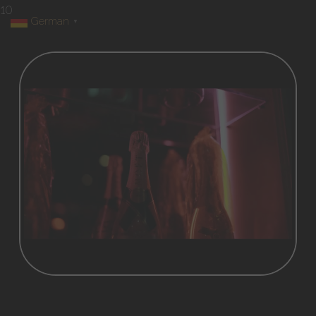
10
German
▼