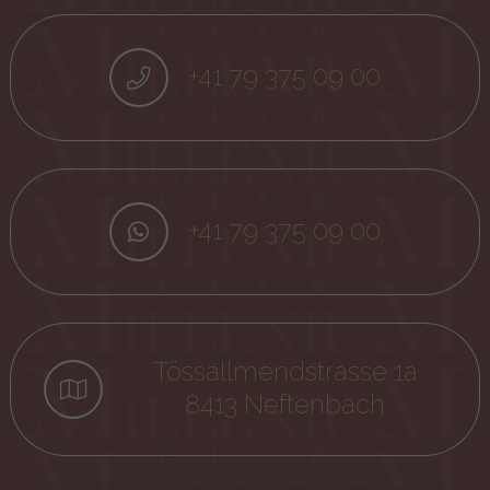
+41 79 375 09 00
+41 79 375 09 00
Tössallmendstrasse 1a
8413 Neftenbach