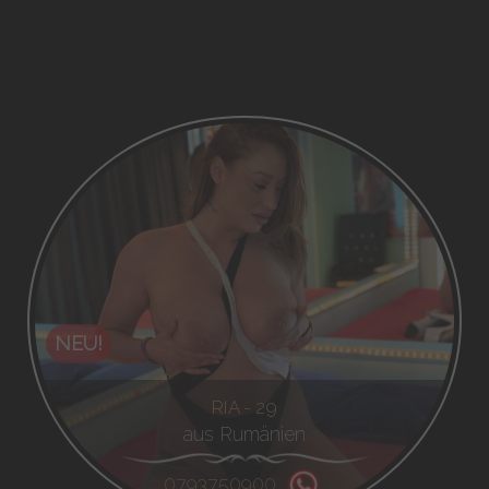
NEU!
RIA - 29
aus Rumänien
0793750900