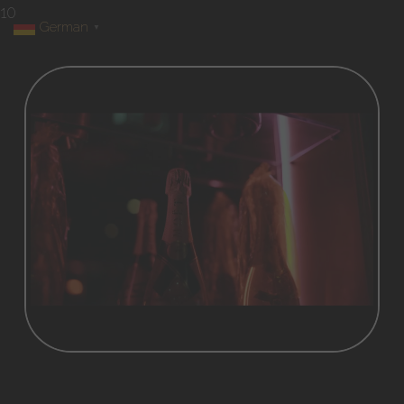
10
German
▼