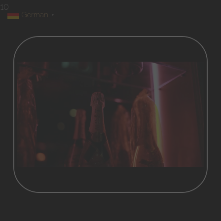
10
German
▼