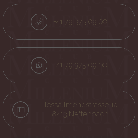
+41 79 375 09 00
+41 79 375 09 00
Tössallmendstrasse 1a
8413 Neftenbach