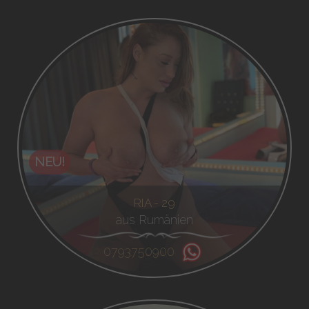
NEU!
RIA - 29
aus Rumänien
0793750900