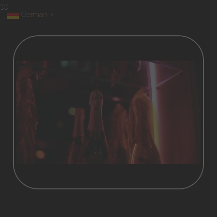
10
German
▼