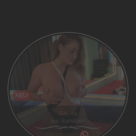
NEU!
RIA - 29
aus Rumänien
0793750900