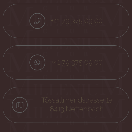
+41 79 375 09 00
+41 79 375 09 00
Tössallmendstrasse 1a
8413 Neftenbach