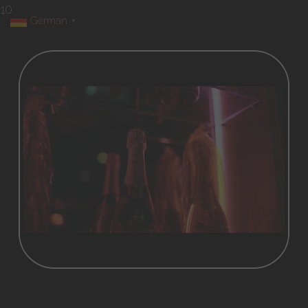
10
German
▼