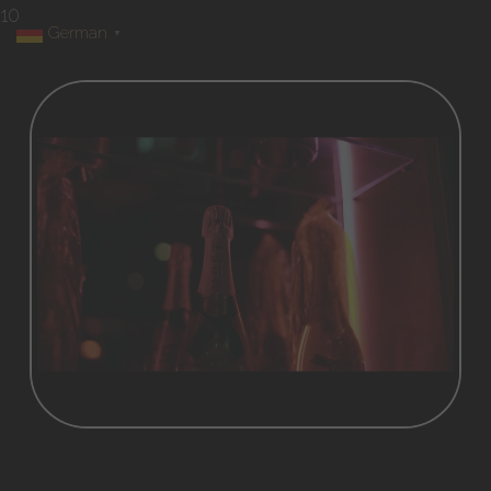
10
German
▼