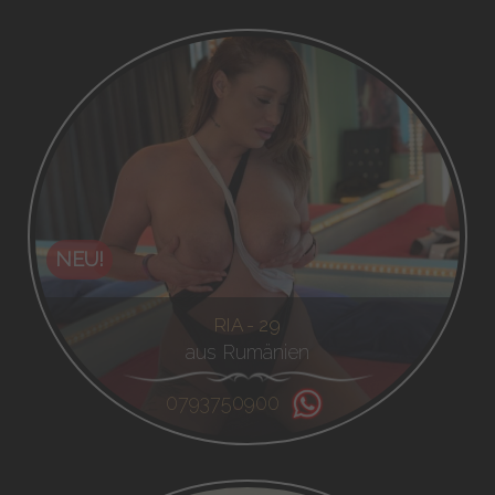
NEU!
RIA - 29
aus Rumänien
0793750900