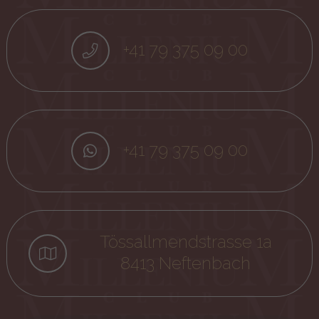
+41 79 375 09 00
+41 79 375 09 00
Tössallmendstrasse 1a
8413 Neftenbach