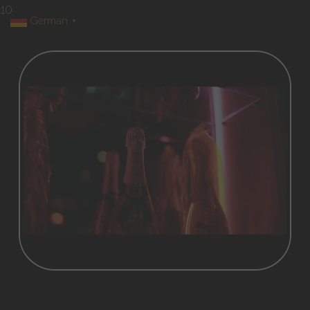
10
German
▼