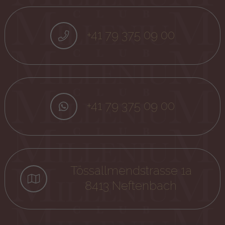
+41 79 375 09 00
+41 79 375 09 00
Tössallmendstrasse 1a
8413 Neftenbach