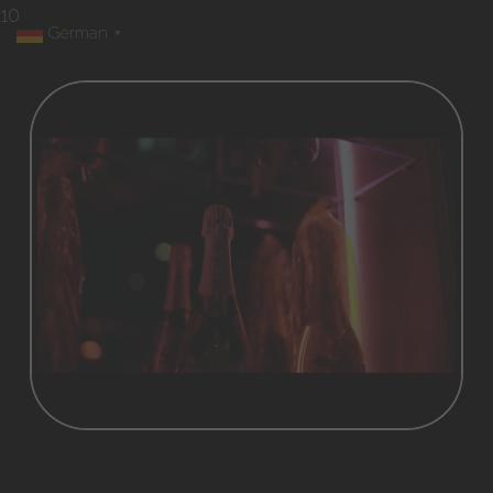
10
German
▼