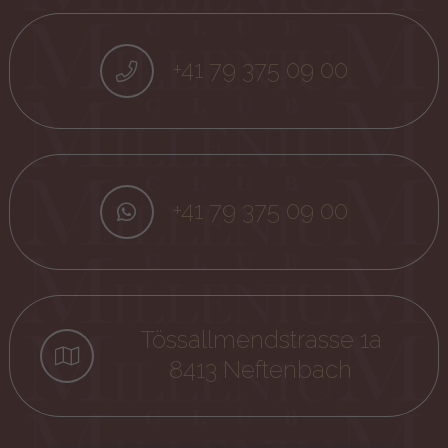
+41 79 375 09 00
+41 79 375 09 00
Tössallmendstrasse 1a
8413 Neftenbach