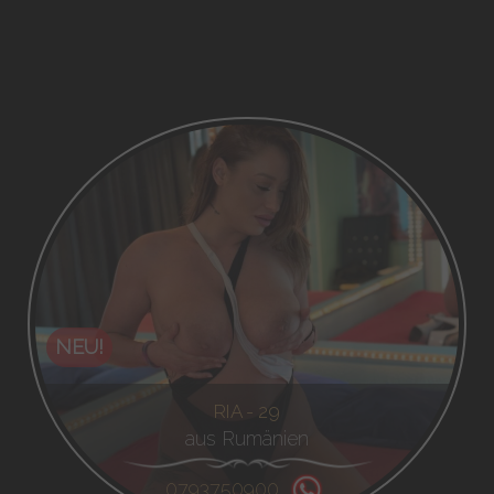
NEU!
RIA - 29
aus Rumänien
0793750900