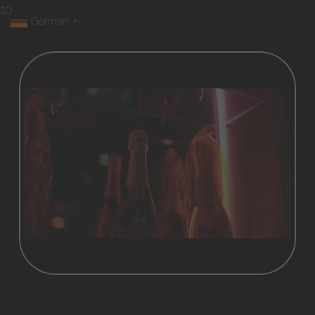
10
German
▼