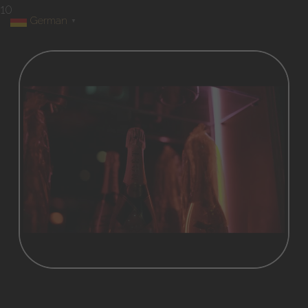
10
German
▼