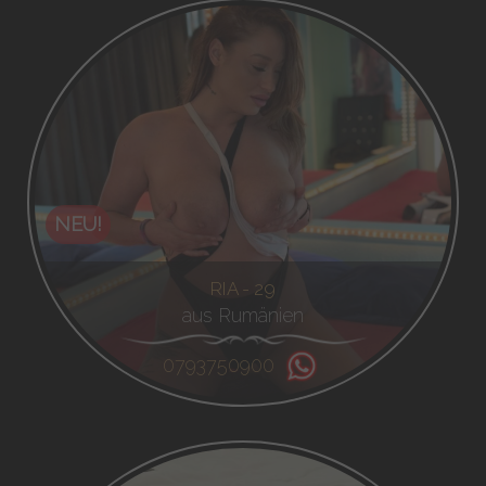
NEU!
RIA - 29
aus Rumänien
0793750900