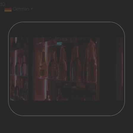
10
German
▼