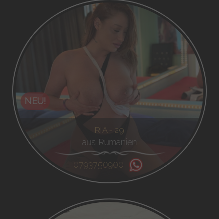
NEU!
RIA - 29
aus Rumänien
0793750900