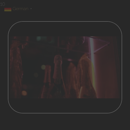
10
German
▼