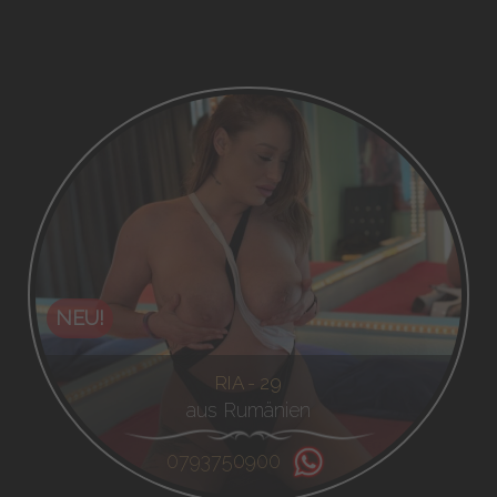
NEU!
RIA - 29
aus Rumänien
0793750900