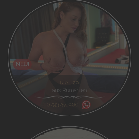
NEU!
RIA - 29
aus Rumänien
0793750900