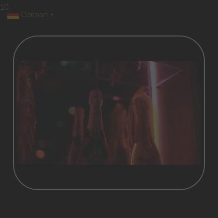
10
German
▼