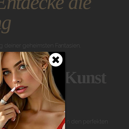
Entdecke die
ng
g deiner geheimsten Fantasien.
otik zur Kunst
ezaubernden Damen schaffen den perfekten