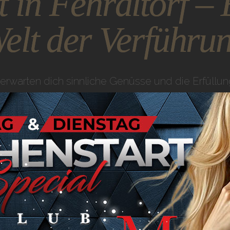
 in Fehraltorf – 
elt der Verführu
 erwarten dich sinnliche Genüsse und die Erfüllun
 Fehraltorf –
Wo Er
wird
st wird. Unsere eleganten Räumlichkeiten und b