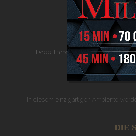
INTIM
Deep Throat in Fehraltorf:
Hier erle
In diesem einzigartigen Ambiente werde
DIE 