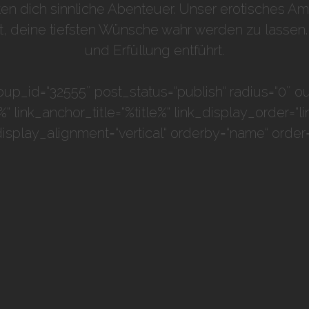
rten dich sinnliche Abenteuer. Unser erotisches A
deine tiefsten Wünsche wahr werden zu lassen. Hi
und Erfüllung entführt.
up_id=“32555″ post_status=“publish“ radius=“0″ ou
tle%“ link_anchor_title=“%title%“ link_display_order=“
display_alignment=“vertical“ orderby=“name“ order=