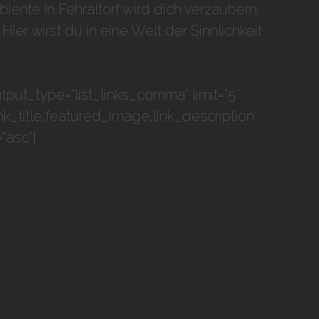
mbiente in
Fehraltorf
wird dich verzaubern.
er wirst du in eine Welt der Sinnlichkeit
tput_type=“list_links_comma“ limit=“5″
link_title,featured_image,link_description“
“asc“]