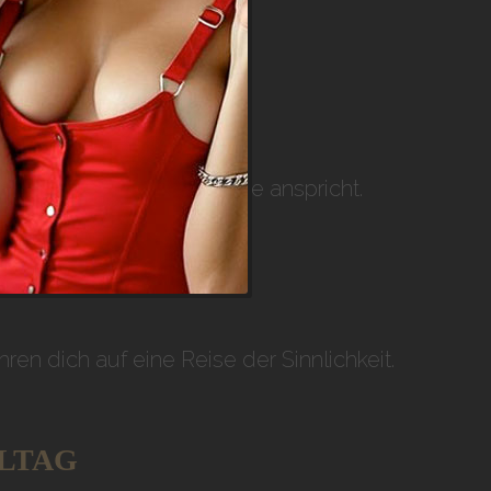
NG PUR
s Genusses, die alle Sinne anspricht.
n dich auf eine Reise der Sinnlichkeit.
LLTAG