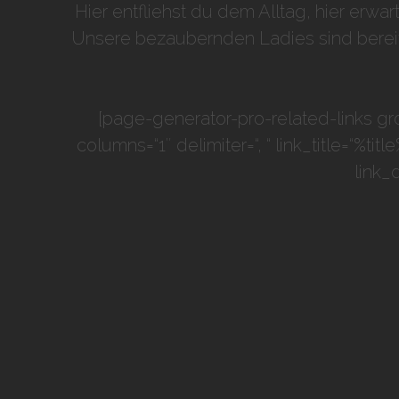
Hier entfliehst du dem Alltag, hier erwa
Unsere bezaubernden Ladies sind bereit, 
[page-generator-pro-related-links gro
columns=“1″ delimiter=“, “ link_title=“%ti
link_