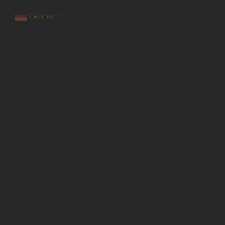
10
German
▼