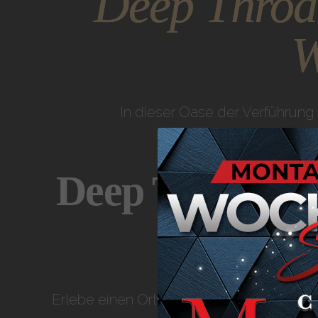
Deep Throat
W
In dieser Oase der Verführung
Deep Throat in
Erlebe einen Ort, an dem Erotik zur Kun