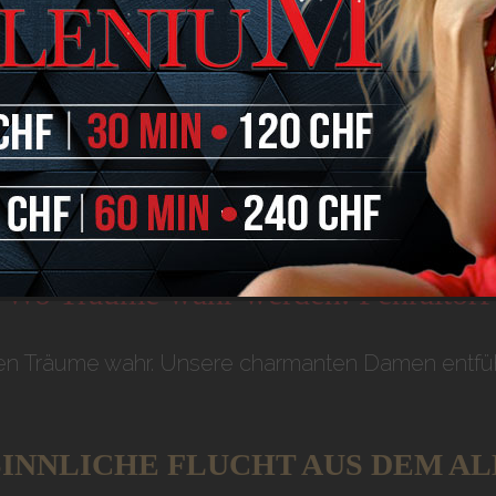
Rahmen für sinnliche Erlebnisse.
ITÄT UND ENTSPANNU
bt man Intimität und Entspannung pur. Eine Welt de
Wo Träume wahr werden:
Fehraltorf
n Träume wahr. Unsere charmanten Damen entführe
SINNLICHE FLUCHT AUS DEM A