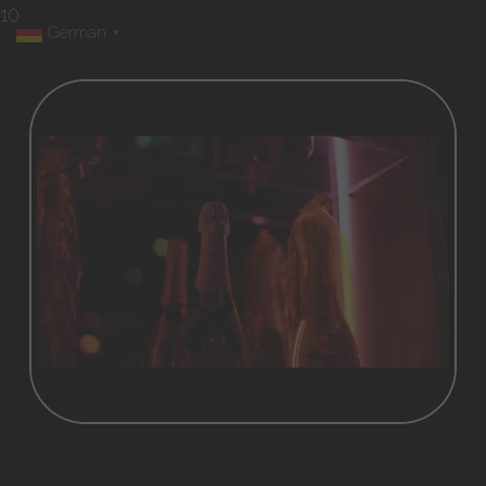
10
German
▼