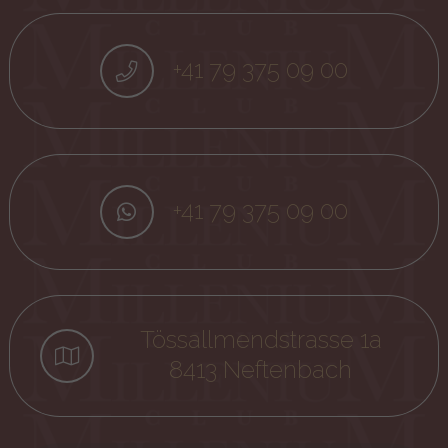
+41 79 375 09 00
+41 79 375 09 00
Tössallmendstrasse 1a
8413 Neftenbach