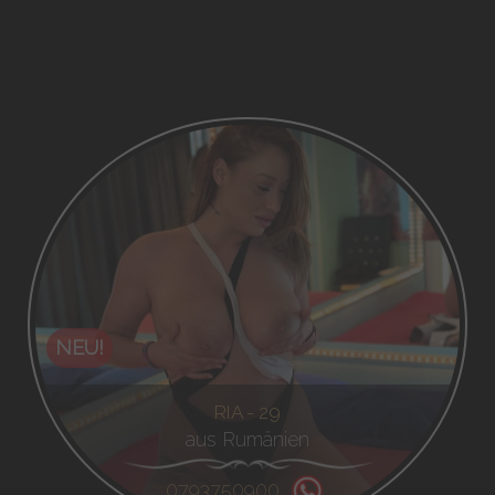
NEU!
RIA - 29
aus Rumänien
0793750900