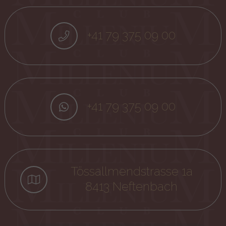
+41 79 375 09 00
+41 79 375 09 00
Tössallmendstrasse 1a
8413 Neftenbach