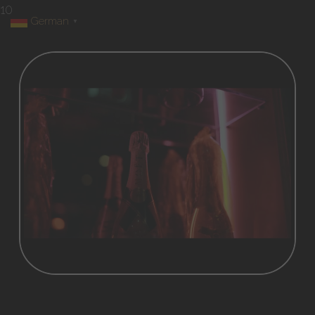
10
German
▼