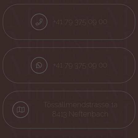
+41 79 375 09 00
+41 79 375 09 00
Tössallmendstrasse 1a
8413 Neftenbach