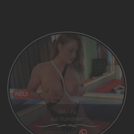
NEU!
RIA - 29
aus Rumänien
0793750900