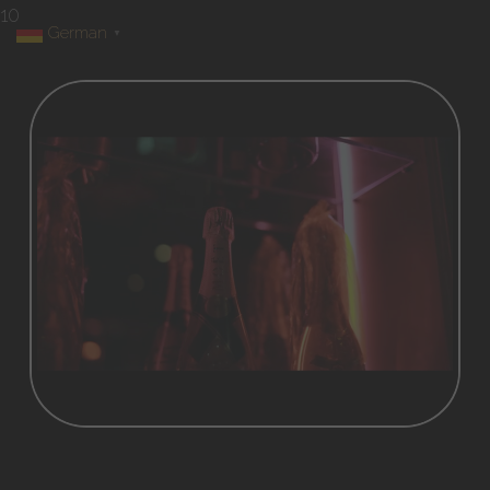
10
German
▼