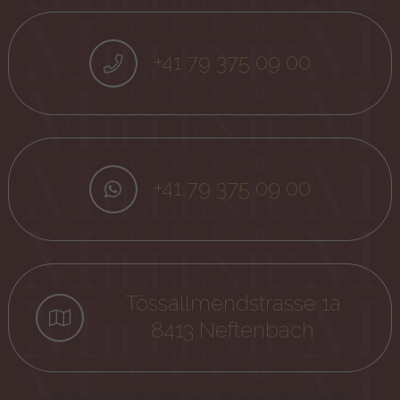
+41 79 375 09 00
+41 79 375 09 00
Tössallmendstrasse 1a
8413 Neftenbach