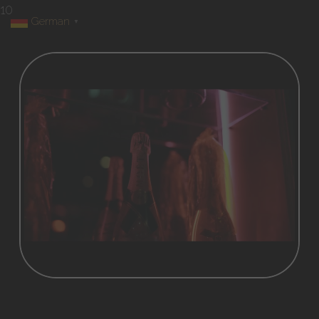
10
German
▼