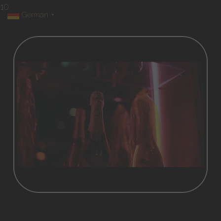
10
German
▼