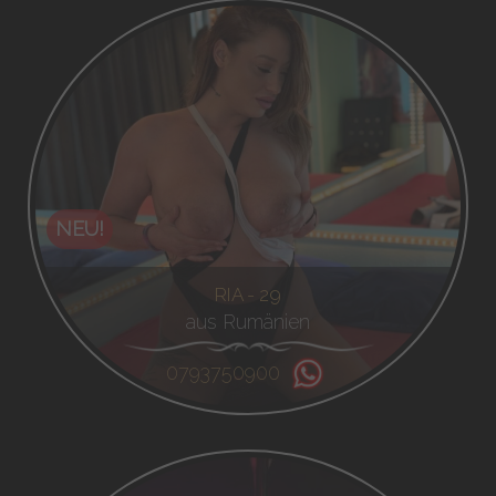
NEU!
RIA - 29
aus Rumänien
0793750900