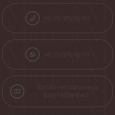
+41 79 375 09 00
+41 79 375 09 00
Tössallmendstrasse 1a
8413 Neftenbach