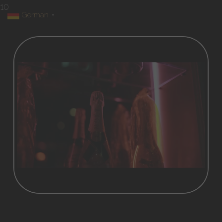
10
German
▼