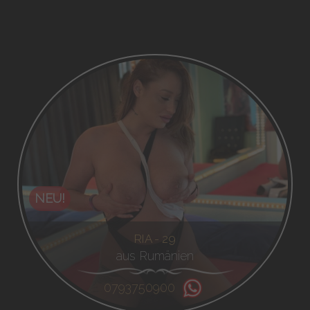
NEU!
RIA - 29
aus Rumänien
0793750900