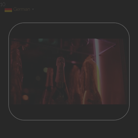
10
German
▼