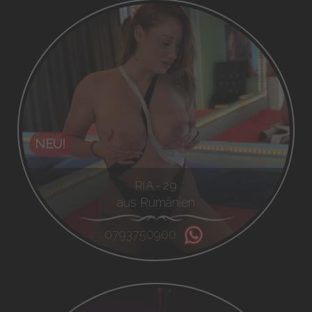
NEU!
RIA - 29
aus Rumänien
0793750900