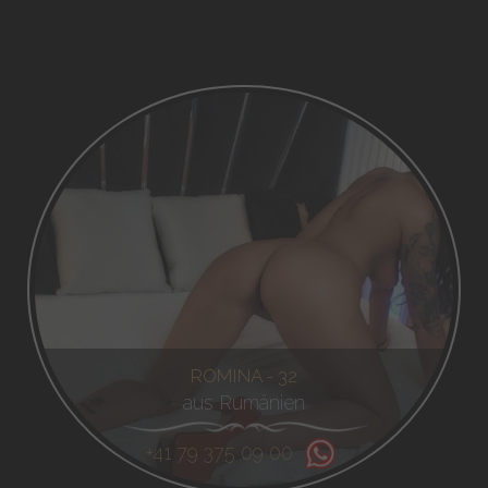
ROMINA - 32
aus Rumänien
+41 79 375 09 00