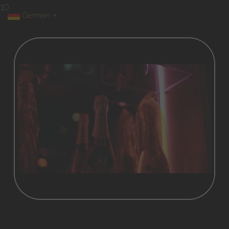
10
German
▼