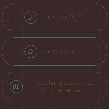
+41 79 375 09 00
+41 79 375 09 00
Tössallmendstrasse 1a
8413 Neftenbach