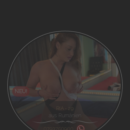
NEU!
RIA - 29
aus Rumänien
0793750900