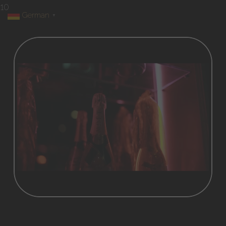
10
German
▼