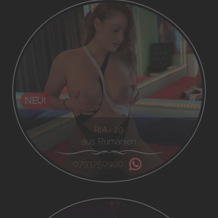
NEU!
RIA - 29
aus Rumänien
0793750900