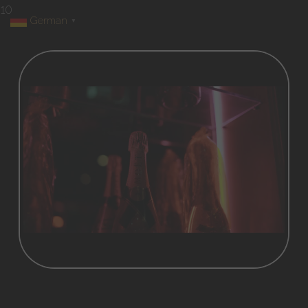
10
German
▼