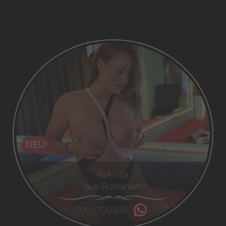
NEU!
RIA - 29
aus Rumänien
0793750900