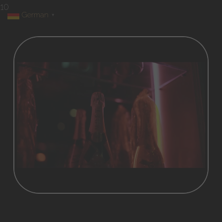
10
German
▼