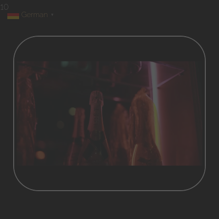
10
German
▼