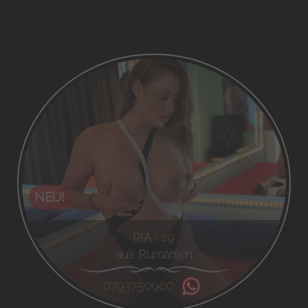
NEU!
RIA - 29
aus Rumänien
0793750900