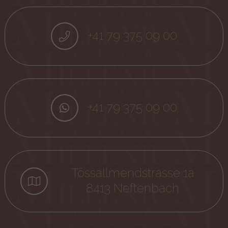
+41 79 375 09 00
+41 79 375 09 00
Tössallmendstrasse 1a
8413 Neftenbach