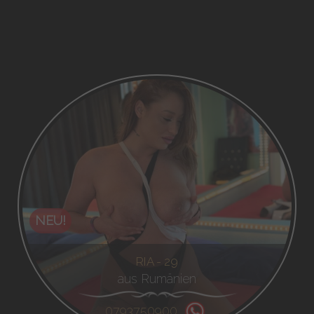
NEU!
RIA - 29
aus Rumänien
0793750900