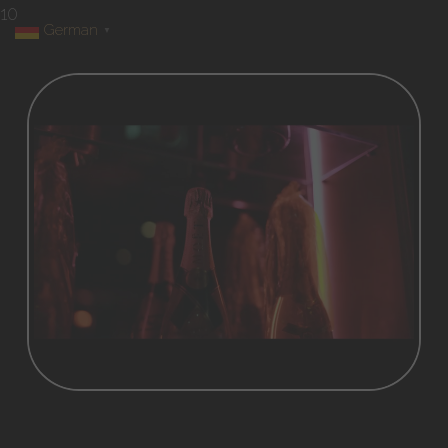
10
German
▼