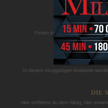
INTIM
Ficken in Niederglatt:
Hier erlebt 
In diesem einzigartigen Ambiente werd
DIE 
Hier entfliehst du dem Alltag, hier erwa