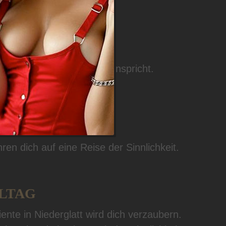
NG PUR
enusses, die alle Sinne anspricht.
t
 dich auf eine Reise der Sinnlichkeit.
LLTAG
iente in
Niederglatt
wird dich verzaubern.