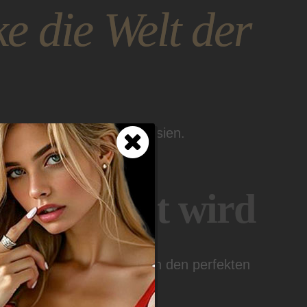
e die Welt der
g deiner geheimsten Fantasien.
 zur Kunst wird
zaubernden Damen schaffen den perfekten