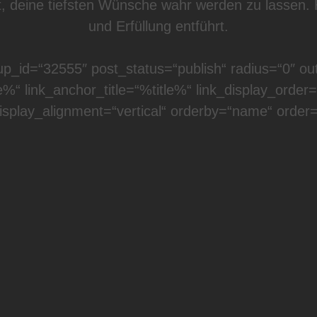
 deine tiefsten Wünsche wahr werden zu lassen. Hie
und Erfüllung entführt.
up_id=“32555″ post_status=“publish“ radius=“0″ ou
le%“ link_anchor_title=“%title%“ link_display_order=
display_alignment=“vertical“ orderby=“name“ order=