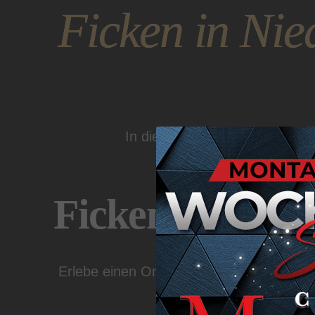
Ficken in Nie
In dieser Oase der Verführung
Ficken in Niede
Erlebe einen Ort, an dem Erotik zur Ku