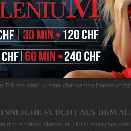
ITÄT UND ENTSPANNU
man Intimität und Entspannung pur. Eine Welt des G
Wo Träume wahr werden:
Niederglat
en Träume wahr. Unsere charmanten Damen entführen
SINNLICHE FLUCHT AUS DEM A
rten dich sinnliche Abenteuer. Unser erotisches Amb