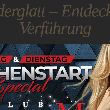
derglatt – Entdeck
Verführung
 erwarten dich sinnliche Genüsse und die Erfüllun
rglatt –
Wo Erotik
nst wird. Unsere eleganten Räumlichkeiten und be
Rahmen für sinnliche Erlebnisse.