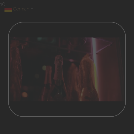
10
German
▼