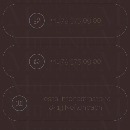
+41 79 375 09 00
+41 79 375 09 00
Tössallmendstrasse 1a
8413 Neftenbach