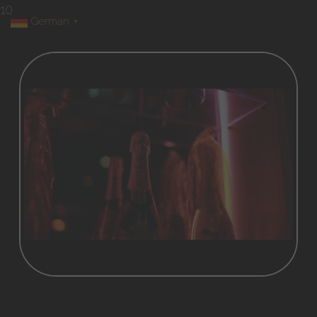
10
German
▼