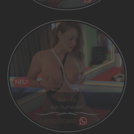
NEU!
RIA - 29
aus Rumänien
0793750900