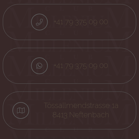
+41 79 375 09 00
+41 79 375 09 00
Tössallmendstrasse 1a
8413 Neftenbach