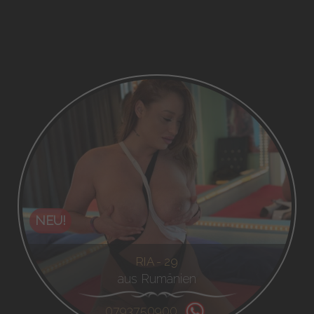
NEU!
RIA - 29
aus Rumänien
0793750900