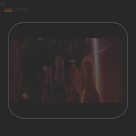
10
German
▼