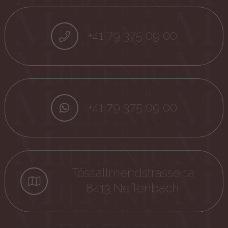
+41 79 375 09 00
+41 79 375 09 00
Tössallmendstrasse 1a
8413 Neftenbach