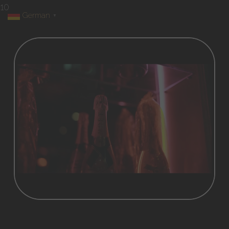
10
German
▼