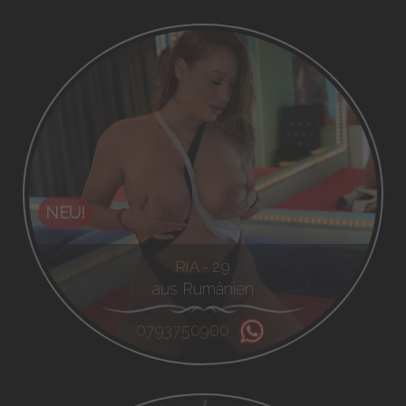
NEU!
RIA - 29
aus Rumänien
0793750900