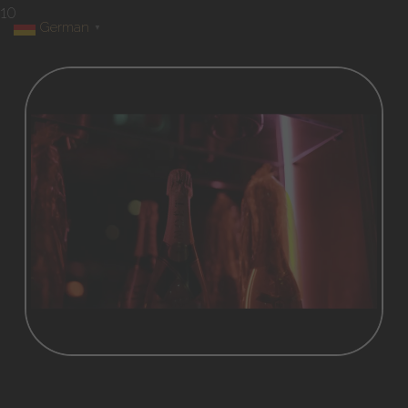
10
German
▼