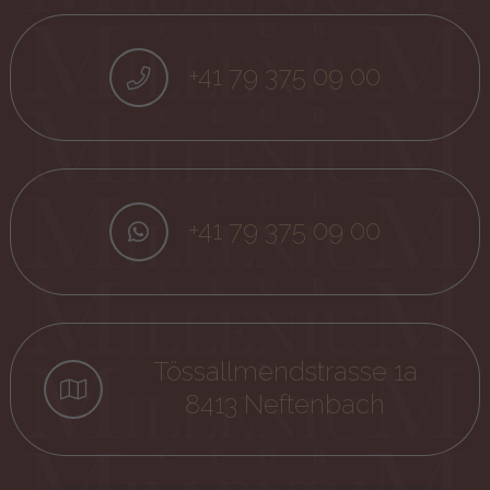
+41 79 375 09 00
+41 79 375 09 00
Tössallmendstrasse 1a
8413 Neftenbach