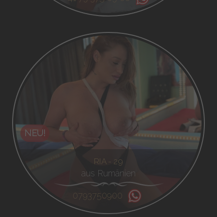
NEU!
RIA - 29
aus Rumänien
0793750900