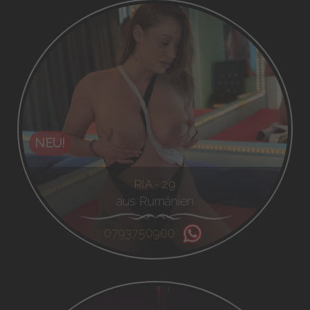
NEU!
RIA - 29
aus Rumänien
0793750900