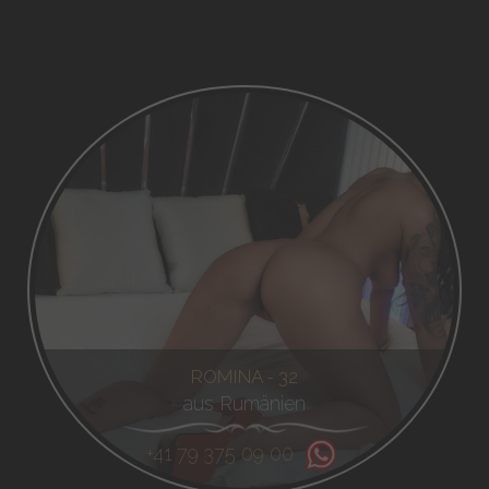
ROMINA - 32
aus Rumänien
+41 79 375 09 00