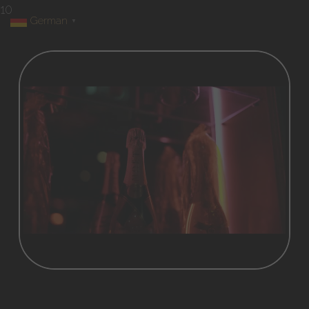
10
German
▼